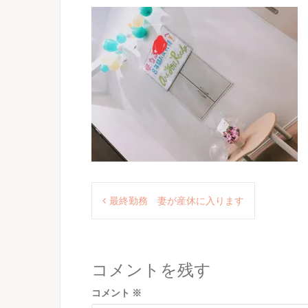
投
最終勤務 妻が産休に入ります
稿
ナ
ビ
コメントを残す
ゲ
コメント
※
ー