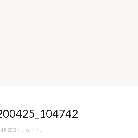
200425_104742
年4月25日
こなが じょー