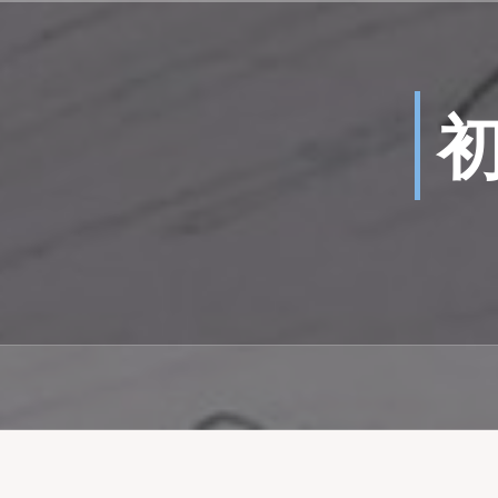
コ
ン
テ
ン
ツ
へ
ス
キ
ッ
プ