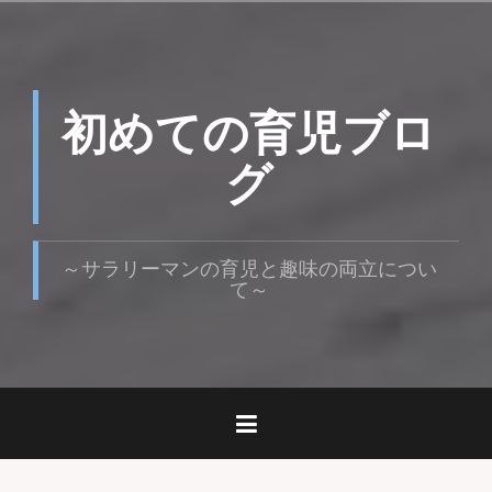
コ
ン
テ
ン
ツ
初めての育児ブロ
へ
ス
グ
キ
ッ
プ
～サラリーマンの育児と趣味の両立につい
て～