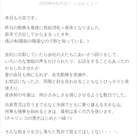
2020年4月25日
こなが じょー
本日も小言です。
昨日の勤務を最後に有給消化＋産休となりました。
新卒で入社してからまるっと８年。
(私の転職前の職場なので割と知っている。)
会社に出勤していたら会社の人たちにあいさつ回りをして。
いろいろな激励の声をかけられたり、お話をすることもあったの
かもしれませんが
妻の会社も例にもれず、在宅勤務を実施中。
お世話になった人、同期と顔を合わせることもなくひっそりと産
休入り。
産休前の今週は、何かさみしさを感じさせるような数日でした。
出産育児は言うまでもなく夫婦でともに乗り越える大きな山。
何事も物事を始めるときは、最初は多くの力を使います。
(チャリンコの漕ぎはじめと一緒！)
そんな始まりを少し落ちた気分で迎えてほしくない・・・。