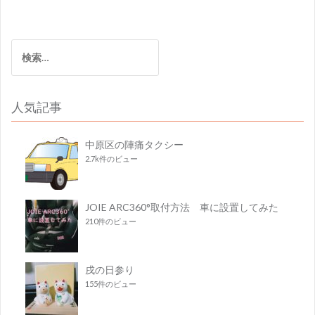
検
索:
人気記事
中原区の陣痛タクシー
2.7k件のビュー
JOIE ARC360°取付方法 車に設置してみた
210件のビュー
戌の日参り
155件のビュー