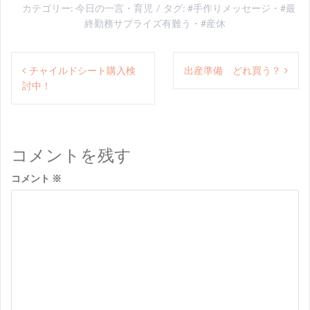
カテゴリー:
今日の一言
・
育児
タグ:
#手作りメッセージ
・
#最
終勤務サプライズ有難う
・
#産休
投
チャイルドシート購入検
出産準備 どれ買う？
稿
討中！
ナ
ビ
ゲ
コメントを残す
ー
コメント
※
シ
ョ
ン