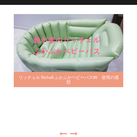
リッチェル Richell ふかふかベビーバスW 使用の感
想