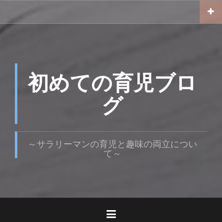
コ
ン
テ
ン
ツ
へ
ス
初めての育児ブロ
キ
ッ
グ
プ
～サラリーマンの育児と趣味の両立につい
て～