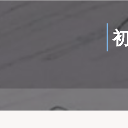
コ
ン
テ
ン
ツ
へ
ス
キ
ッ
プ