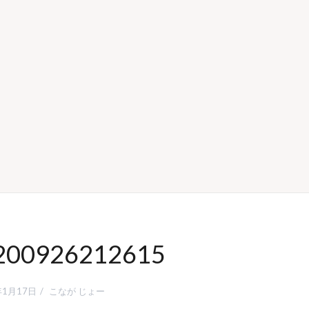
200926212615
年1月17日
こなが じょー