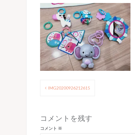
投
IMG20200926212615
稿
ナ
ビ
コメントを残す
ゲ
コメント
※
ー