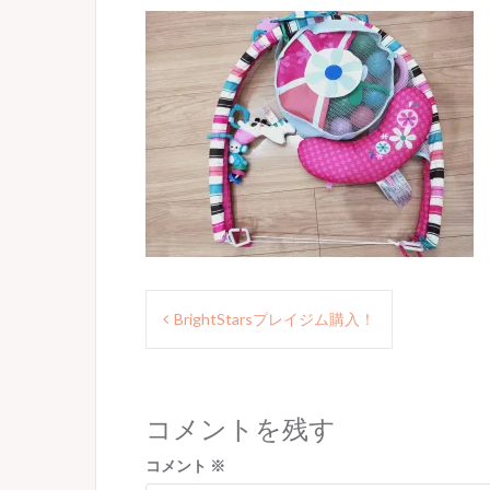
投
BrightStarsプレイジム購入！
稿
ナ
ビ
コメントを残す
ゲ
コメント
※
ー