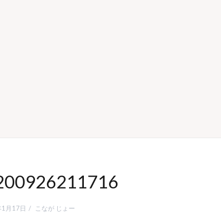
200926211716
年1月17日
こなが じょー