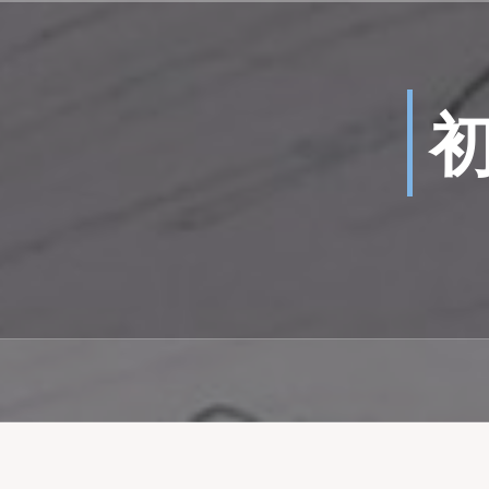
コ
ン
テ
ン
ツ
へ
ス
キ
ッ
プ