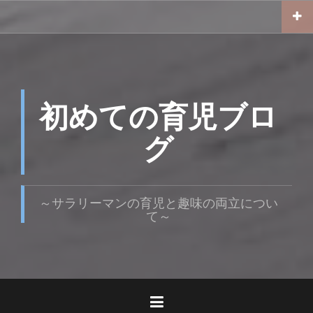
コ
ン
テ
ン
ツ
へ
ス
初めての育児ブロ
キ
ッ
グ
プ
～サラリーマンの育児と趣味の両立につい
て～