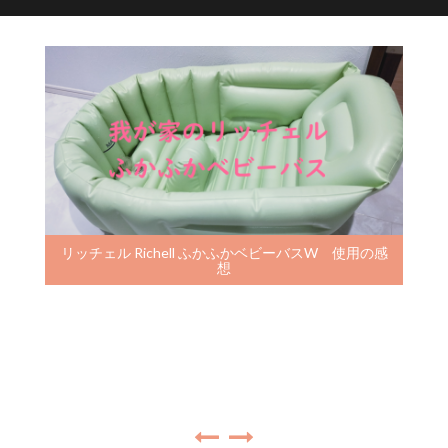
リッチェル Richell ふかふかベビーバスW 使用の感
想